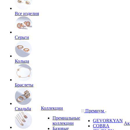
Все изделия
Серьги
Кольца
Браслеты
Коллекции
Свадьба
Премиум
Премиальные
GEVORKYAN
коллекции
Ак
COBRA
Базовые