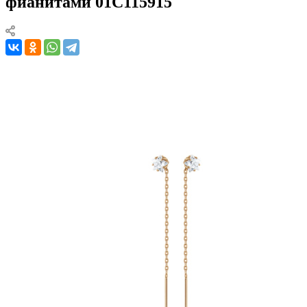
фианитами 01С115915