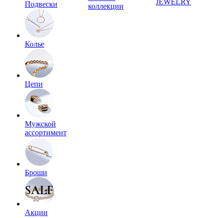
JEWELRY
Подвески
коллекции
Колье
Цепи
Мужской
ассортимент
Броши
Акции