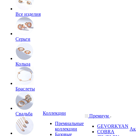
Все изделия
Серьги
Кольца
Браслеты
Коллекции
Свадьба
Премиум
Премиальные
GEVORKYAN
коллекции
Ак
COBRA
Базовые