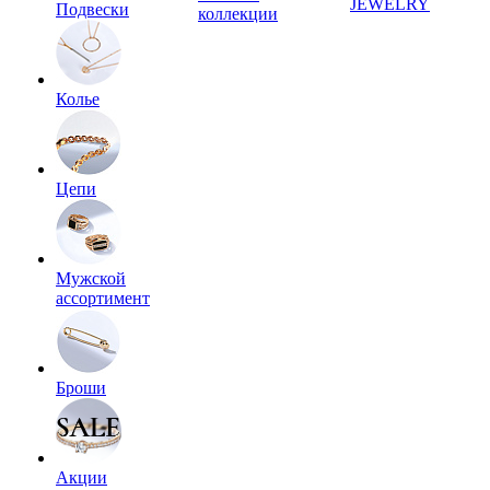
JEWELRY
Подвески
коллекции
Колье
Цепи
Мужской
ассортимент
Броши
Акции