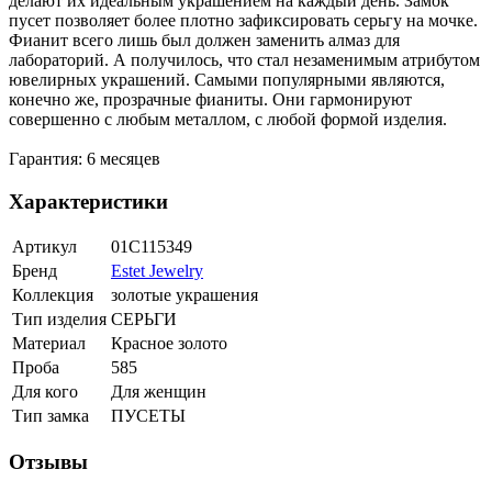
делают их идеальным украшением на каждый день. Замок
пусет позволяет более плотно зафиксировать серьгу на мочке.
Фианит всего лишь был должен заменить алмаз для
лабораторий. А получилось, что стал незаменимым атрибутом
ювелирных украшений. Самыми популярными являются,
конечно же, прозрачные фианиты. Они гармонируют
совершенно с любым металлом, с любой формой изделия.
Гарантия: 6 месяцев
Характеристики
Артикул
01С115349
Бренд
Estet Jewelry
Коллекция
золотые украшения
Тип изделия
СЕРЬГИ
Материал
Красное золото
Проба
585
Для кого
Для женщин
Тип замка
ПУСЕТЫ
Отзывы