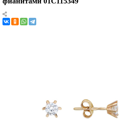
фианитами 01С115349