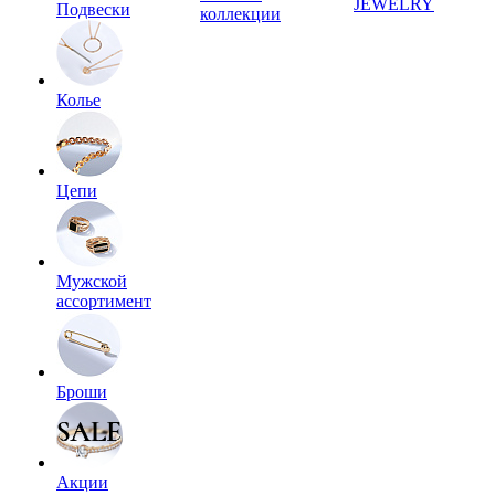
JEWELRY
Подвески
коллекции
Колье
Цепи
Мужской
ассортимент
Броши
Акции