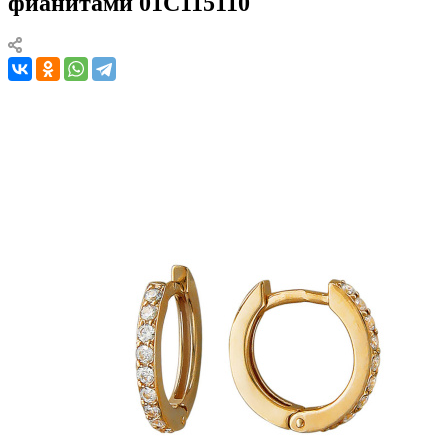
фианитами 01С115110