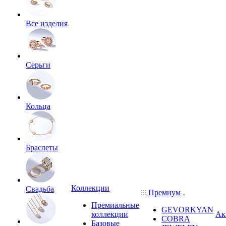
Все изделия
Серьги
Кольца
Браслеты
Коллекции
Свадьба
Премиум
Премиальные
GEVORKYAN
коллекции
Ак
COBRA
Базовые