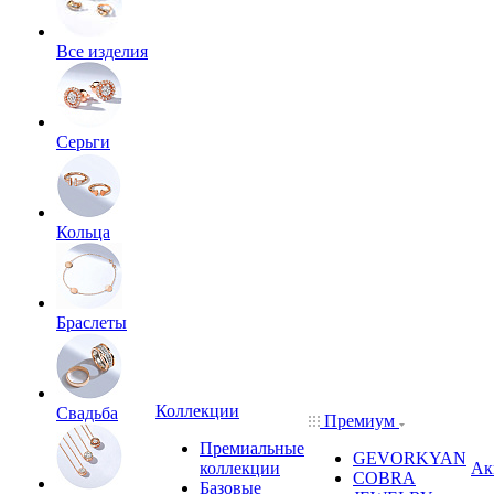
Все изделия
Серьги
Кольца
Браслеты
Коллекции
Свадьба
Премиум
Премиальные
GEVORKYAN
коллекции
Ак
COBRA
Базовые