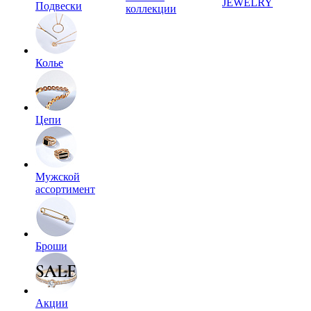
JEWELRY
Подвески
коллекции
Колье
Цепи
Мужской
ассортимент
Броши
Акции