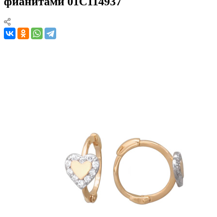
фианитами 01С114937