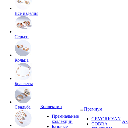
Все изделия
Серьги
Кольца
Браслеты
Коллекции
Свадьба
Премиум
Премиальные
GEVORKYAN
коллекции
Ак
COBRA
Базовые