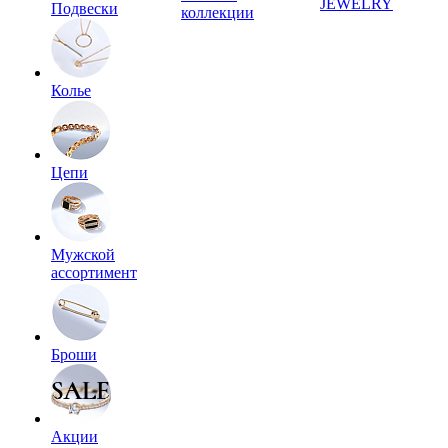
JEWELRY
Подвески
коллекции
Колье
Цепи
Мужской
ассортимент
Броши
Акции