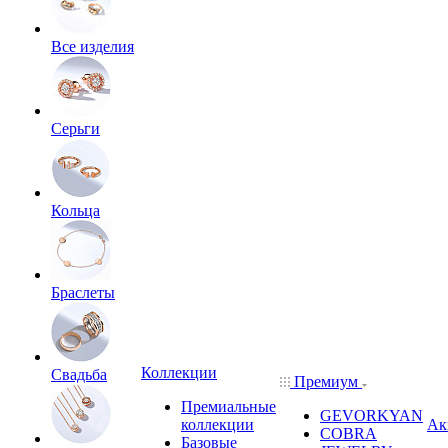
Все изделия
Серьги
Кольца
Браслеты
Коллекции
Свадьба
Премиум
Премиальные
GEVORKYAN
коллекции
Ак
COBRA
Базовые