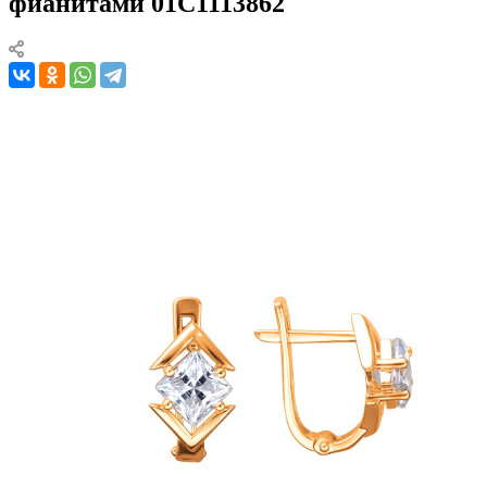
фианитами 01С1113862