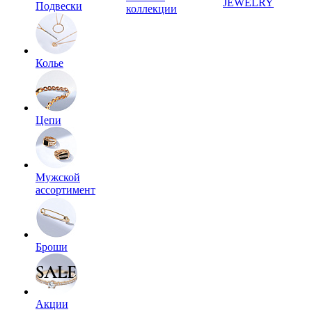
JEWELRY
Подвески
коллекции
Колье
Цепи
Мужской
ассортимент
Броши
Акции