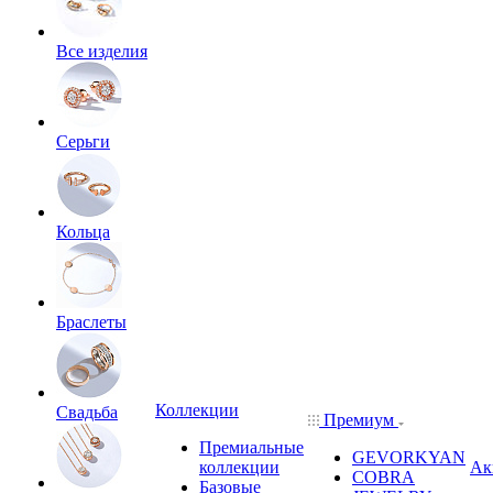
Все изделия
Серьги
Кольца
Браслеты
Коллекции
Свадьба
Премиум
Премиальные
GEVORKYAN
коллекции
Ак
COBRA
Базовые