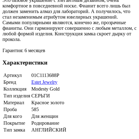
Это базовое украшение с элегантным дизайном, очень
комфортное в повседневной носке. Фианит всего лишь был
должен заменить алмаз для лабораторий. А получилось, что
стал незаменимым атрибутом ювелирных украшений.
Самыми популярными являются, конечно же, прозрачные
фианиты. Они гармонируют совершенно с любым металлом, с
любой формой изделия. Конструкция замка скроет дырку от
прокола.
Гарантия: 6 месяцев
Характеристики
Артикул
01С1113688Р
Бренд
Estet Jewelry
Коллекция
Modesty Gold
Тип изделия
СЕРЬГИ
Материал
Красное золото
Проба
585
Для кого
Для женщин
Покрытие
Родирование
Тип замка
АНГЛИЙСКИЙ