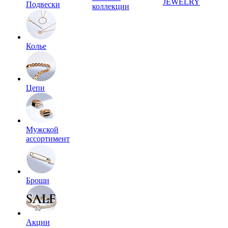
JEWELRY
Подвески
коллекции
Колье
Цепи
Мужской
ассортимент
Броши
Акции