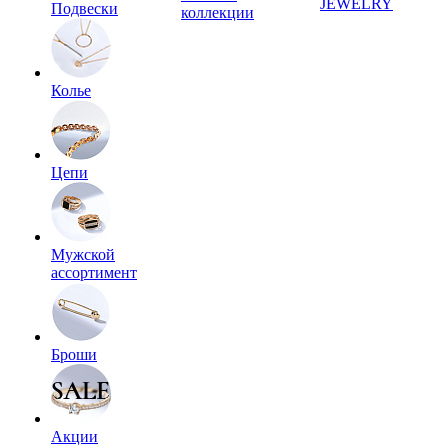
JEWELRY
Подвески
коллекции
Колье
Цепи
Мужской
ассортимент
Броши
Акции