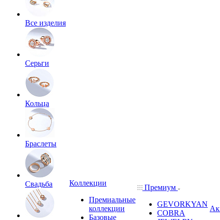
Все изделия
Серьги
Кольца
Браслеты
Коллекции
Свадьба
Премиум
Премиальные
GEVORKYAN
коллекции
Ак
COBRA
Базовые