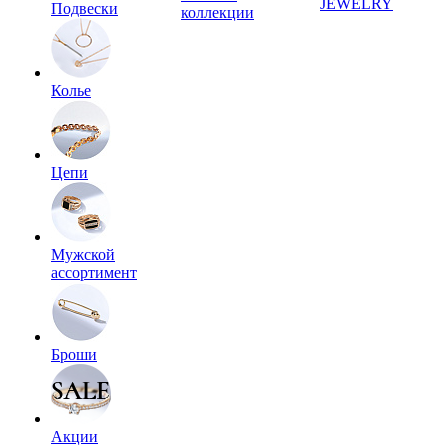
JEWELRY
Подвески
коллекции
Колье
Цепи
Мужской
ассортимент
Броши
Акции