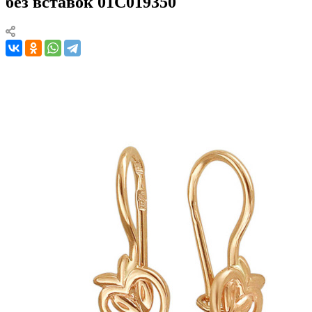
без вставок 01С019350