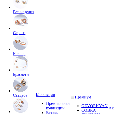
Все изделия
Серьги
Кольца
Браслеты
Коллекции
Свадьба
Премиум
Премиальные
GEVORKYAN
коллекции
Ак
COBRA
Базовые