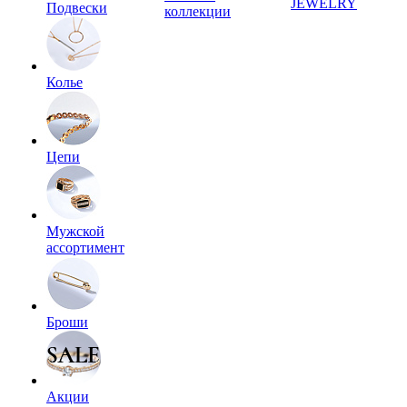
JEWELRY
Подвески
коллекции
Колье
Цепи
Мужской
ассортимент
Броши
Акции