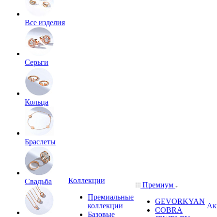
Все изделия
Серьги
Кольца
Браслеты
Коллекции
Свадьба
Премиум
Премиальные
GEVORKYAN
коллекции
Ак
COBRA
Базовые