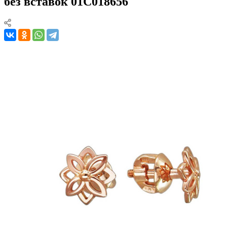
без вставок 01С018656