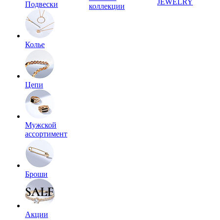
JEWELRY
Подвески
коллекции
Колье
Цепи
Мужской
ассортимент
Броши
Акции