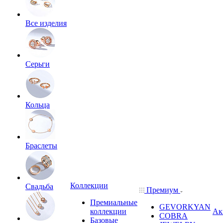
Все изделия
Серьги
Кольца
Браслеты
Коллекции
Свадьба
Премиум
Премиальные
GEVORKYAN
коллекции
Ак
COBRA
Базовые