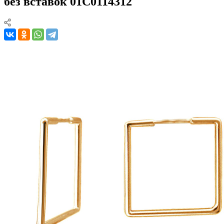
без вставок 01С0114312