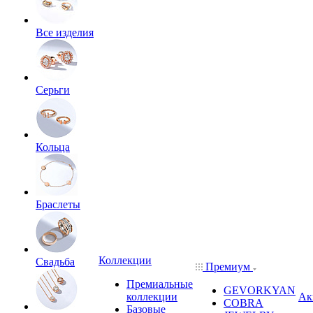
Все изделия
Серьги
Кольца
Браслеты
Коллекции
Свадьба
Премиум
Премиальные
GEVORKYAN
коллекции
Ак
COBRA
Базовые