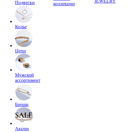
JEWELRY
Подвески
коллекции
Колье
Цепи
Мужской
ассортимент
Броши
Акции