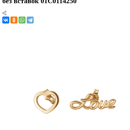
без вставок 01С0114250