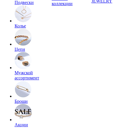
JEWELRY
Подвески
коллекции
Колье
Цепи
Мужской
ассортимент
Броши
Акции