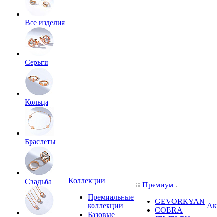
Все изделия
Серьги
Кольца
Браслеты
Коллекции
Свадьба
Премиум
Премиальные
GEVORKYAN
коллекции
Ак
COBRA
Базовые