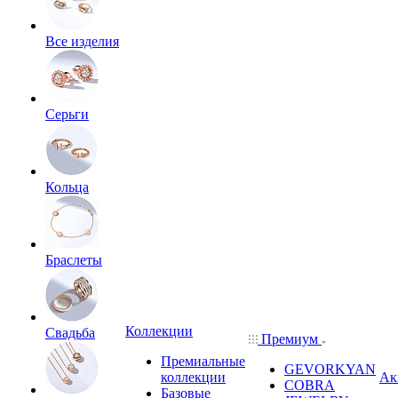
Все изделия
Серьги
Кольца
Браслеты
Коллекции
Свадьба
Премиум
Премиальные
GEVORKYAN
коллекции
Ак
COBRA
Базовые