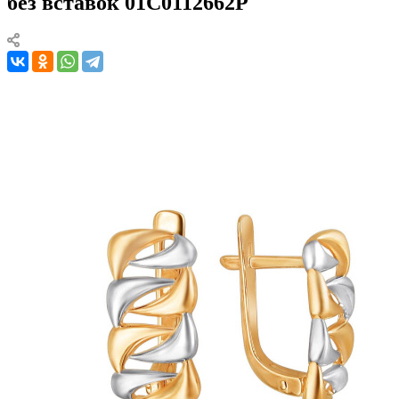
без вставок 01С0112662Р