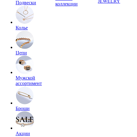
JEWELRY
Подвески
коллекции
Колье
Цепи
Мужской
ассортимент
Броши
Акции