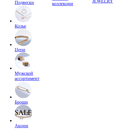
JEWELRY
Подвески
коллекции
Колье
Цепи
Мужской
ассортимент
Броши
Акции