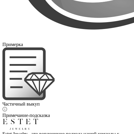
Примерка
Частичный выкуп
Примечание-подсказка
Estet Jewelry - это воплощение подхода нашей команды к