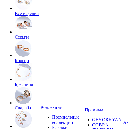
Все изделия
Серьги
Кольца
Браслеты
Коллекции
Свадьба
Премиум
Премиальные
GEVORKYAN
коллекции
Ак
COBRA
Базовые