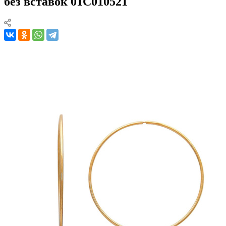
без вставок 01С010521