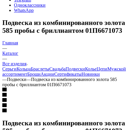
Одноклассники
WhatsApp
Подвеска из комбинированного золота
585 пробы с бриллиантом 01П6671073
Главная
—
Каталог
—
Все изделия
Серьги
Кольца
Браслеты
Свадьба
Подвески
Колье
Цепи
Мужской
ассортимент
Броши
Акции
Сертификаты
Новинки
—
Подвески
—
Подвеска из комбинированного золота 585
пробы с бриллиантом 01П6671073
Подвеска из комбинированного золота