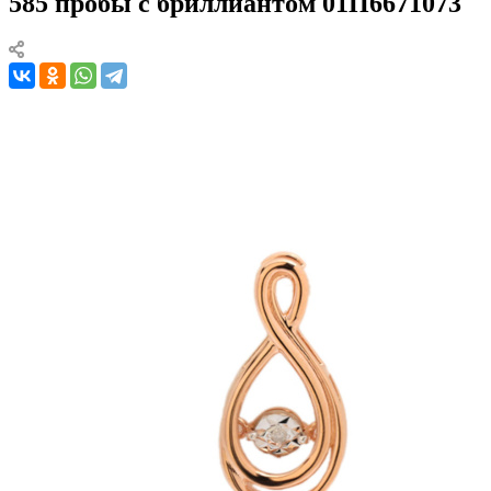
585 пробы с бриллиантом 01П6671073