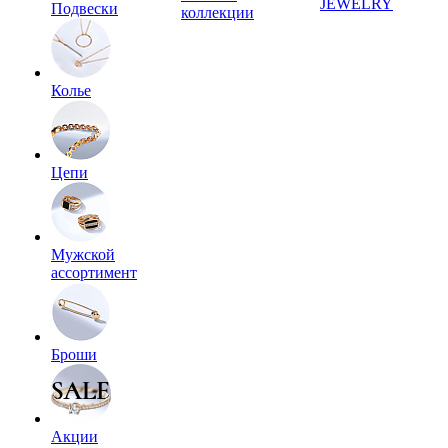
JEWELRY
Подвески
коллекции
Колье
Цепи
Мужской
ассортимент
Броши
Акции