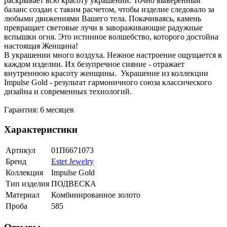
раскрывает всю красоту украшений. Точно выверенный
баланс создан с таким расчетом, чтобы изделие следовало за
любыми движениями Вашего тела. Покачиваясь, камень
превращает световые лучи в завораживающие радужные
вспышки огня. Это истинное волшебство, которого достойна
настоящая Женщина!
В украшении много воздуха. Нежное настроение ощущается в
каждом изделии. Их безупречное сияние - отражает
внутреннюю красоту женщины. Украшение из коллекции
Impulse Gold - результат гармоничного союза классического
дизайна и современных технологий.
Гарантия: 6 месяцев
Характеристики
Артикул
01П6671073
Бренд
Estet Jewelry
Коллекция
Impulse Gold
Тип изделия
ПОДВЕСКА
Материал
Комбинированное золото
Проба
585