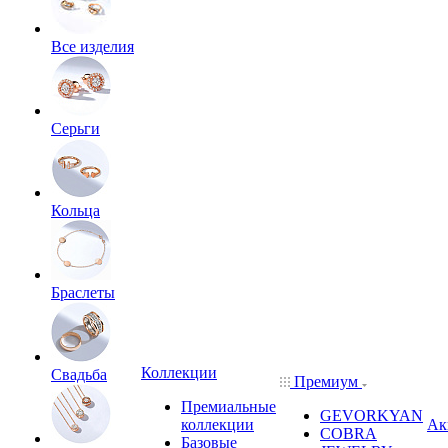
Все изделия
Серьги
Кольца
Браслеты
Коллекции
Свадьба
Премиум
Премиальные
GEVORKYAN
коллекции
Ак
COBRA
Базовые