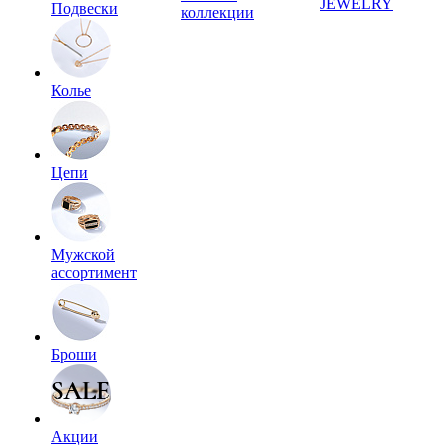
JEWELRY
Подвески
коллекции
Колье
Цепи
Мужской
ассортимент
Броши
Акции