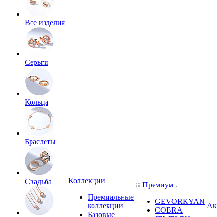
Все изделия
Серьги
Кольца
Браслеты
Коллекции
Свадьба
Премиум
Премиальные
GEVORKYAN
коллекции
Ак
COBRA
Базовые