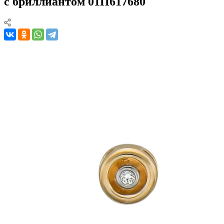
с бриллиантом 01П617680