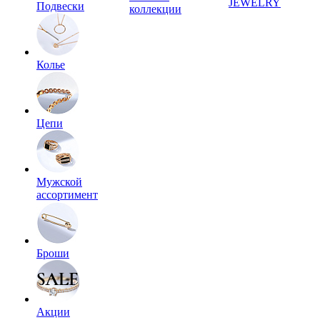
JEWELRY
Подвески
коллекции
Колье
Цепи
Мужской
ассортимент
Броши
Акции