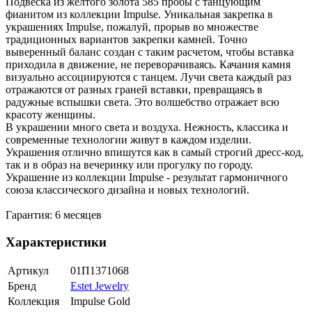
Подвеска из желтого золота 585 пробы с танцующим
фианитом из коллекции Impulse. Уникальная закрепка в
украшениях Impulse, пожалуй, прорыв во множестве
традиционных вариантов закрепки камней. Точно
выверенный баланс создан с таким расчетом, чтобы вставка
приходила в движение, не переворачиваясь. Качания камня
визуально ассоциируются с танцем. Лучи света каждый раз
отражаются от разных граней вставки, превращаясь в
радужные вспышки света. Это волшебство отражает всю
красоту женщины.
В украшении много света и воздуха. Нежность, классика и
современные технологии живут в каждом изделии.
Украшения отлично впишутся как в самый строгий дресс-код,
так и в образ на вечеринку или прогулку по городу.
Украшение из коллекции Impulse - результат гармоничного
союза классического дизайна и новых технологий.
Гарантия: 6 месяцев
Характеристики
Артикул
01П1371068
Бренд
Estet Jewelry
Коллекция
Impulse Gold