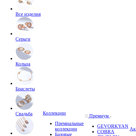
Все изделия
Серьги
Кольца
Браслеты
Коллекции
Свадьба
Премиум
Премиальные
GEVORKYAN
коллекции
Ак
COBRA
Базовые