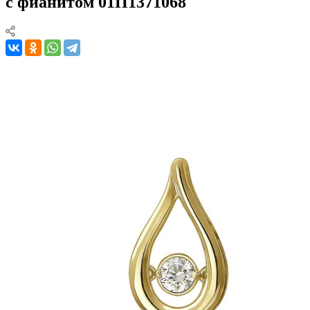
с фианитом 01П1371068