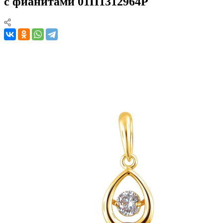
с фианитами 01П1312964Р