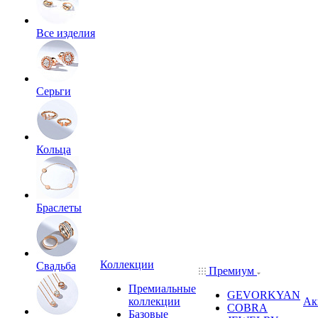
Все изделия
Серьги
Кольца
Браслеты
Коллекции
Свадьба
Премиум
Премиальные
GEVORKYAN
коллекции
Ак
COBRA
Базовые