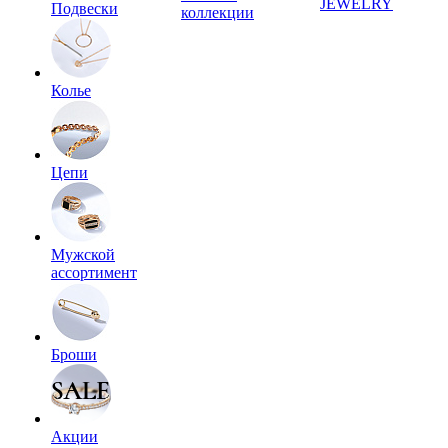
JEWELRY
Подвески
коллекции
Колье
Цепи
Мужской
ассортимент
Броши
Акции