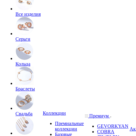
Все изделия
Серьги
Кольца
Браслеты
Коллекции
Свадьба
Премиум
Премиальные
GEVORKYAN
коллекции
Ак
COBRA
Базовые