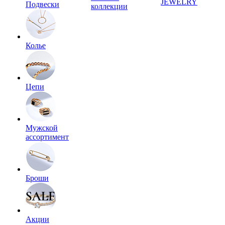
JEWELRY
Подвески
коллекции
Колье
Цепи
Мужской
ассортимент
Броши
Акции