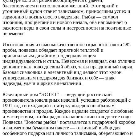
культуре золотая рыбка ассоциируется с удачей,
благополучием и исполнением желаний. Этот яркий и
утонченный кулон станет талисманом, приносящим успех и
гармонию в жизнь своего владельца. Рыбка — символ
изобилия, процветания и нового начала, она напоминает о
важности веры в свои силы и настроенности на позитивные
перемены.
Изготовленная из высококачественного красного золота 585
пробы, подвеска обладает приятной теплотой и
оригинальным дизайном, подчеркивающим
индивидуальность и стиль. Невесомая и изящная, она отлично
дополнит как повседневный образ, так и праздничный наряд.
Базовая символика и элегантный вид делают этот кулон
универсальным подарком для близких и себе — знак
надежды, удачи и ярких впечатлений.
Ювелирный дом "ЭСТЕТ" — ведущий российский
производитель ювелирных изделий, успешно работающий с
1991 года и входящий в пятерку лидеров по объемам
производства и продаж. Каждое изделие создается с любовью
и мастерством, чтобы радовать наших клиентов долгие годы.
Подвеска "Золотая рыбка" поставляется в подарочной коробке
и фирменном бумажном пакете — отличный выбор для
особенного подарка или личного талисмана, оберегающего и