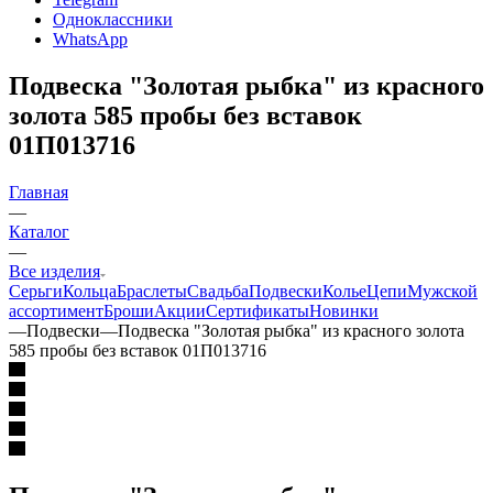
Одноклассники
WhatsApp
Подвеска "Золотая рыбка" из красного
золота 585 пробы без вставок
01П013716
Главная
—
Каталог
—
Все изделия
Серьги
Кольца
Браслеты
Свадьба
Подвески
Колье
Цепи
Мужской
ассортимент
Броши
Акции
Сертификаты
Новинки
—
Подвески
—
Подвеска "Золотая рыбка" из красного золота
585 пробы без вставок 01П013716