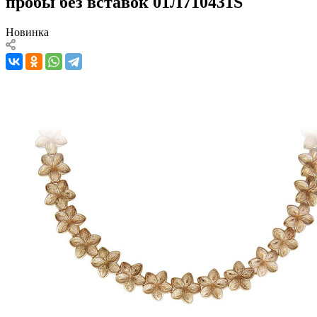
пробы без вставок 01Л710431S
Новинка