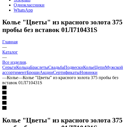
Одноклассники
WhatsApp
Колье "Цветы" из красного золота 375
пробы без вставок 01Л710431S
Главная
—
Каталог
—
Все изделия
Серьги
Кольца
Браслеты
Свадьба
Подвески
Колье
Цепи
Мужской
ассортимент
Броши
Акции
Сертификаты
Новинки
—
Колье
—
Колье "Цветы" из красного золота 375 пробы без
вставок 01Л710431S
Колье "Цветы" из красного золота 375