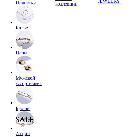
JEWELRY
Подвески
коллекции
Колье
Цепи
Мужской
ассортимент
Броши
Акции