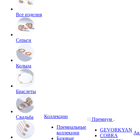
Все изделия
Серьги
Кольца
Браслеты
Коллекции
Свадьба
Премиум
Премиальные
GEVORKYAN
коллекции
Ак
COBRA
Базовые