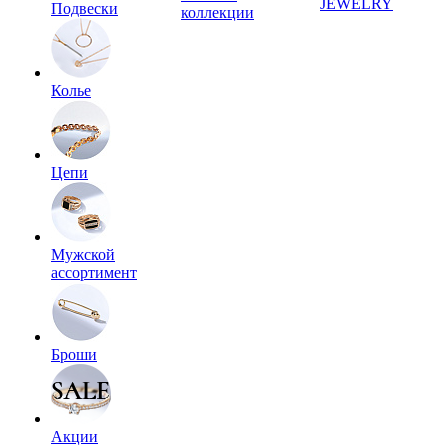
JEWELRY
Подвески
коллекции
Колье
Цепи
Мужской
ассортимент
Броши
Акции