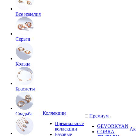
Все изделия
Серьги
Кольца
Браслеты
Коллекции
Свадьба
Премиум
Премиальные
GEVORKYAN
коллекции
Ак
COBRA
Базовые