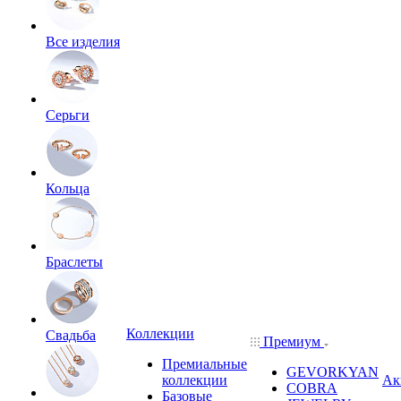
Все изделия
Серьги
Кольца
Браслеты
Коллекции
Свадьба
Премиум
Премиальные
GEVORKYAN
коллекции
Ак
COBRA
Базовые