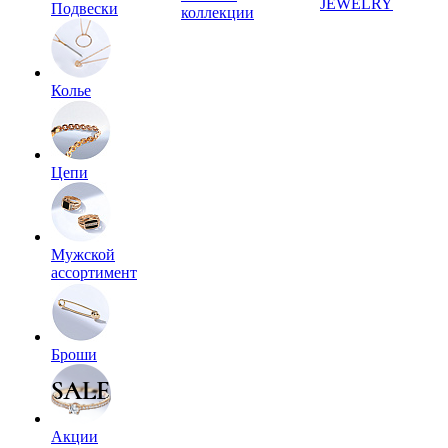
JEWELRY
Подвески
коллекции
Колье
Цепи
Мужской
ассортимент
Броши
Акции