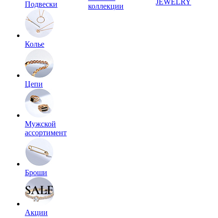
JEWELRY
Подвески
коллекции
Колье
Цепи
Мужской
ассортимент
Броши
Акции