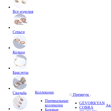
Все изделия
Серьги
Кольца
Браслеты
Коллекции
Свадьба
Премиум
Премиальные
GEVORKYAN
коллекции
Ак
COBRA
Базовые