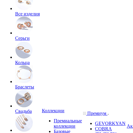
Все изделия
Серьги
Кольца
Браслеты
Коллекции
Свадьба
Премиум
Премиальные
GEVORKYAN
коллекции
Ак
COBRA
Базовые