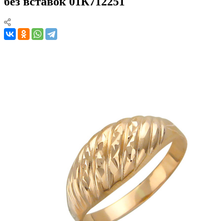
без вставок 01К712251