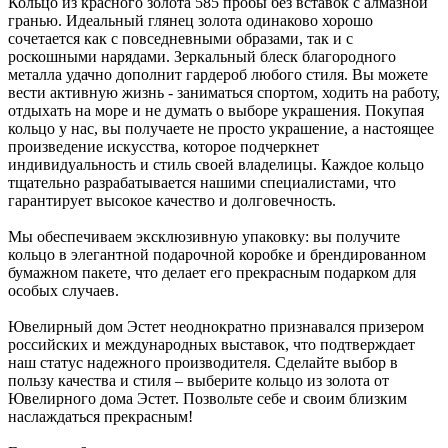
Кольцо из красного золота 585 пробы без вставок с алмазной
гранью. Идеальный глянец золота одинаково хорошо
сочетается как с повседневными образами, так и с
роскошными нарядами. Зеркальный блеск благородного
металла удачно дополнит гардероб любого стиля. Вы можете
вести активную жизнь - заниматься спортом, ходить на работу,
отдыхать на море и не думать о выборе украшения. Покупая
кольцо у нас, вы получаете не просто украшение, а настоящее
произведение искусства, которое подчеркнет
индивидуальность и стиль своей владелицы. Каждое кольцо
тщательно разрабатывается нашими специалистами, что
гарантирует высокое качество и долговечность.
Мы обеспечиваем эксклюзивную упаковку: вы получите
кольцо в элегантной подарочной коробке и брендированном
бумажном пакете, что делает его прекрасным подарком для
особых случаев.
Ювелирный дом Эстет неоднократно признавался призером
российских и международных выставок, что подтверждает
наш статус надежного производителя. Сделайте выбор в
пользу качества и стиля – выберите кольцо из золота от
Ювелирного дома Эстет. Позвольте себе и своим близким
наслаждаться прекрасным!