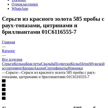
Одноклассники
WhatsApp
Серьги из красного золота 585 пробы с
раух-топазами, цитринами и
бриллиантами 01С6116555-7
Главная
—
Каталог
—
Все изделия
Серьги
Кольца
Браслеты
Свадьба
Подвески
Колье
Цепи
Мужской
ассортимент
Броши
Акции
Сертификаты
Новинки
—
Серьги
—
Серьги из красного золота 585 пробы с раух-
топазами, цитринами и бриллиантами 01С6116555-7