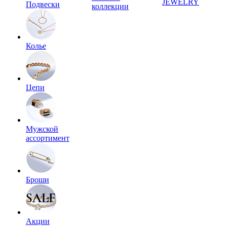
JEWELRY
Подвески
коллекции
Колье
Цепи
Мужской
ассортимент
Броши
Акции