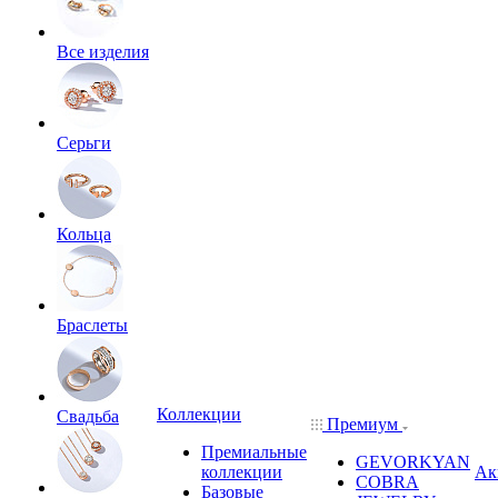
Все изделия
Серьги
Кольца
Браслеты
Коллекции
Свадьба
Премиум
Премиальные
GEVORKYAN
коллекции
Ак
COBRA
Базовые