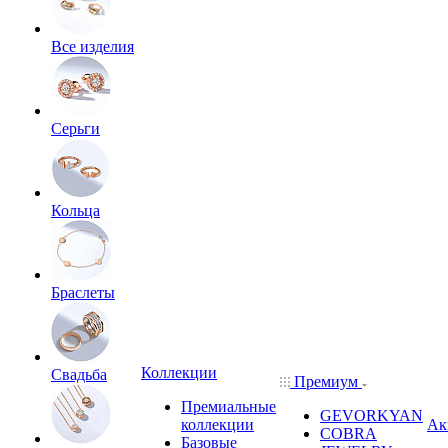
Все изделия
Серьги
Кольца
Браслеты
Коллекции
Свадьба
Премиум
Премиальные
GEVORKYAN
коллекции
Ак
COBRA
Базовые