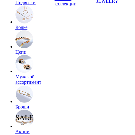
JEWELRY
Подвески
коллекции
Колье
Цепи
Мужской
ассортимент
Броши
Акции