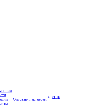
мпании
сти
+ ЕЩЕ
нсии
Оптовым партнерам
акты