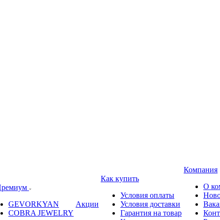
Компания
Как купить
О ко
ремиум
Условия оплаты
Ново
GEVORKYAN
Акции
Условия доставки
Вака
COBRA JEWELRY
Гарантия на товар
Конт