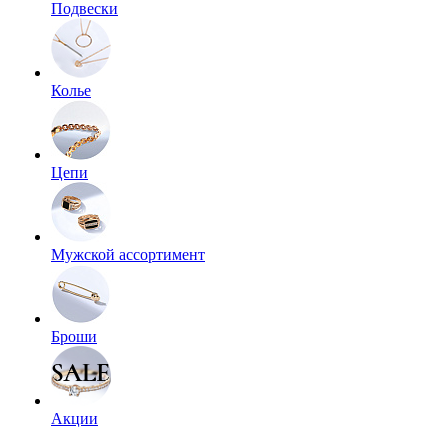
Подвески
Колье
Цепи
Мужской ассортимент
Броши
Акции