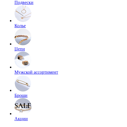
Подвески
Колье
Цепи
Мужской ассортимент
Броши
Акции