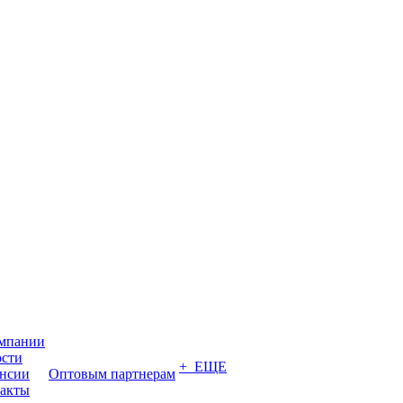
мпании
сти
+ ЕЩЕ
нсии
Оптовым партнерам
акты