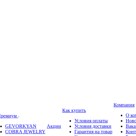
Компания
Как купить
О ко
ремиум
Условия оплаты
Ново
GEVORKYAN
Акции
Условия доставки
Вака
COBRA JEWELRY
Гарантия на товар
Конт