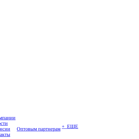
мпании
сти
+ ЕЩЕ
нсии
Оптовым партнерам
акты