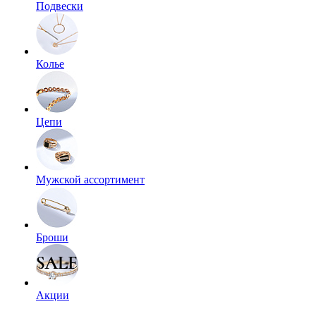
Подвески
Колье
Цепи
Мужской ассортимент
Броши
Акции