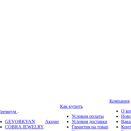
Компания
Как купить
О ко
ремиум
Условия оплаты
Ново
GEVORKYAN
Акции
Условия доставки
Вака
COBRA JEWELRY
Гарантия на товар
Конт