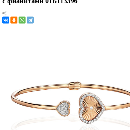
с фианитами 01Б113396