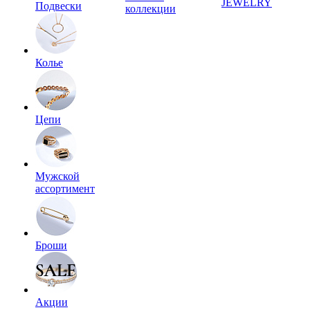
JEWELRY
Подвески
коллекции
Колье
Цепи
Мужской
ассортимент
Броши
Акции