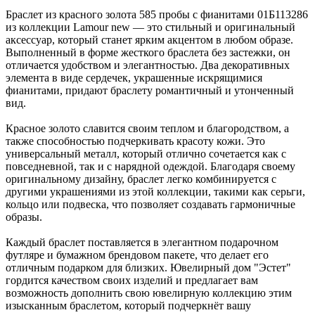
Браслет из красного золота 585 пробы с фианитами 01Б113286
из коллекции Lamour new — это стильный и оригинальный
аксессуар, который станет ярким акцентом в любом образе.
Выполненный в форме жесткого браслета без застежки, он
отличается удобством и элегантностью. Два декоративных
элемента в виде сердечек, украшенные искрящимися
фианитами, придают браслету романтичный и утонченный
вид.
Красное золото славится своим теплом и благородством, а
также способностью подчеркивать красоту кожи. Это
универсальный металл, который отлично сочетается как с
повседневной, так и с нарядной одеждой. Благодаря своему
оригинальному дизайну, браслет легко комбинируется с
другими украшениями из этой коллекции, такими как серьги,
кольцо или подвеска, что позволяет создавать гармоничные
образы.
Каждый браслет поставляется в элегантном подарочном
футляре и бумажном брендовом пакете, что делает его
отличным подарком для близких. Ювелирный дом "Эстет"
гордится качеством своих изделий и предлагает вам
возможность дополнить свою ювелирную коллекцию этим
изысканным браслетом, который подчеркнёт вашу