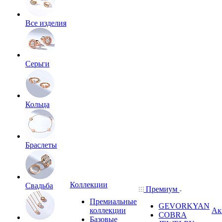
Все изделия
Серьги
Кольца
Браслеты
Коллекции
Свадьба
Премиум
Премиальные
GEVORKYAN
коллекции
Ак
COBRA
Базовые