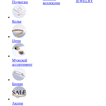
JEWELRY
Подвески
коллекции
Колье
Цепи
Мужской
ассортимент
Броши
Акции