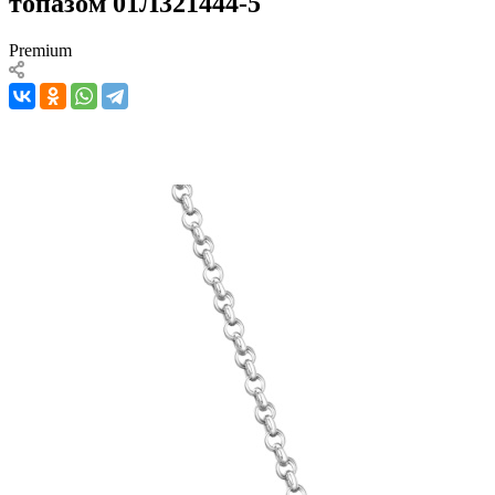
топазом 01Л321444-5
Premium