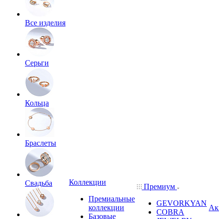
Все изделия
Серьги
Кольца
Браслеты
Коллекции
Свадьба
Премиум
Премиальные
GEVORKYAN
коллекции
Ак
COBRA
Базовые