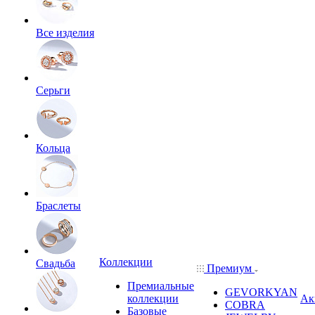
Все изделия
Серьги
Кольца
Браслеты
Коллекции
Свадьба
Премиум
Премиальные
GEVORKYAN
коллекции
Ак
COBRA
Базовые