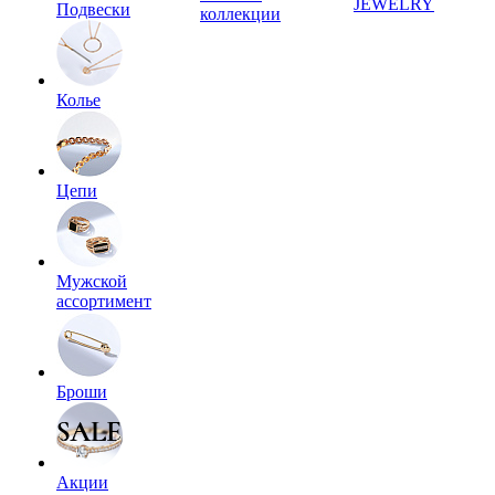
JEWELRY
Подвески
коллекции
Колье
Цепи
Мужской
ассортимент
Броши
Акции