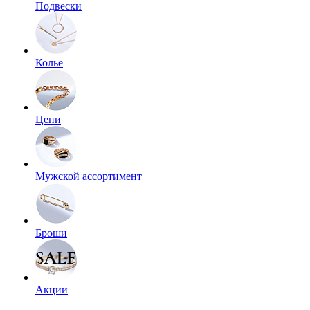
Подвески
Колье
Цепи
Мужской ассортимент
Броши
Акции