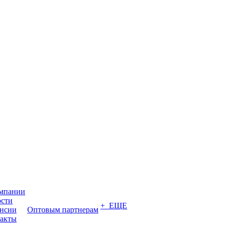
мпании
сти
+ ЕЩЕ
нсии
Оптовым партнерам
акты