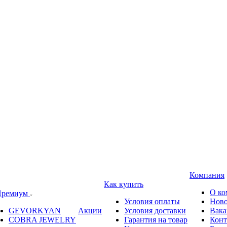
Компания
Как купить
О ко
ремиум
Условия оплаты
Ново
GEVORKYAN
Акции
Условия доставки
Вака
COBRA JEWELRY
Гарантия на товар
Конт