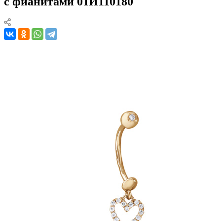
с фианитами 01И110180