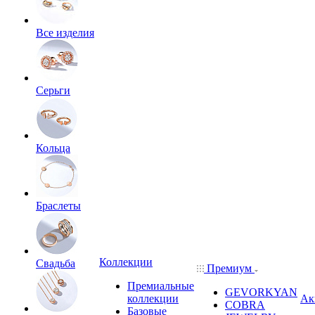
Все изделия
Серьги
Кольца
Браслеты
Коллекции
Свадьба
Премиум
Премиальные
GEVORKYAN
коллекции
Ак
COBRA
Базовые