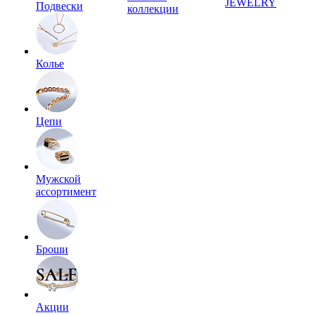
JEWELRY
Подвески
коллекции
Колье
Цепи
Мужской
ассортимент
Броши
Акции