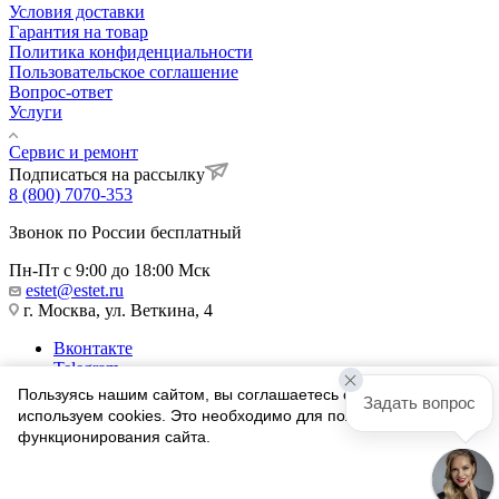
Условия доставки
Гарантия на товар
Политика конфиденциальности
Пользовательское соглашение
Вопрос-ответ
Услуги
Сервис и ремонт
Подписаться на рассылку
8 (800) 7070-353
Звонок по России бесплатный
Пн-Пт с 9:00 до 18:00 Мск
estet@estet.ru
г. Москва, ул. Веткина, 4
Вконтакте
Telegram
Одноклассники
Пользуясь нашим сайтом, вы соглашаетесь с тем, что мы
Задать вопрос
WhatsApp
используем cookies. Это необходимо для полноценного
функционирования сайта.
1991-2026 © Ювелирный Дом ЭСТЕТ
Соглашаюсь
Найти