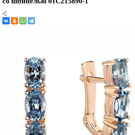
со шпинелью 01С215890-1