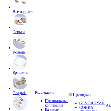
Все изделия
Серьги
Кольца
Браслеты
Коллекции
Свадьба
Премиум
Премиальные
GEVORKYAN
коллекции
Ак
COBRA
Базовые