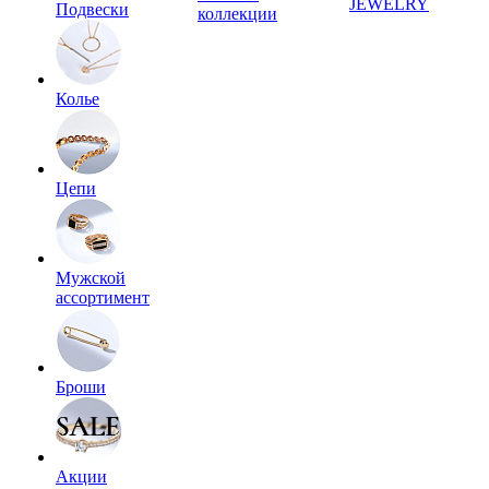
JEWELRY
Подвески
коллекции
Колье
Цепи
Мужской
ассортимент
Броши
Акции