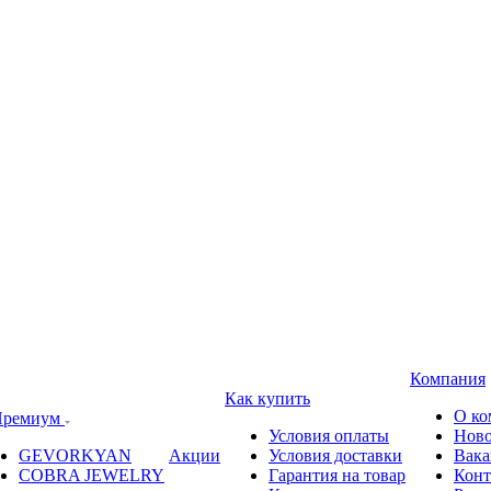
Компания
Как купить
О ко
ремиум
Условия оплаты
Ново
GEVORKYAN
Акции
Условия доставки
Вака
COBRA JEWELRY
Гарантия на товар
Конт