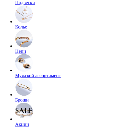
Подвески
Колье
Цепи
Мужской ассортимент
Броши
Акции