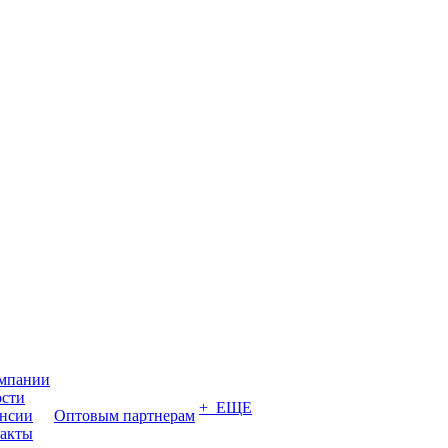
мпании
сти
+ ЕЩЕ
нсии
Оптовым партнерам
акты