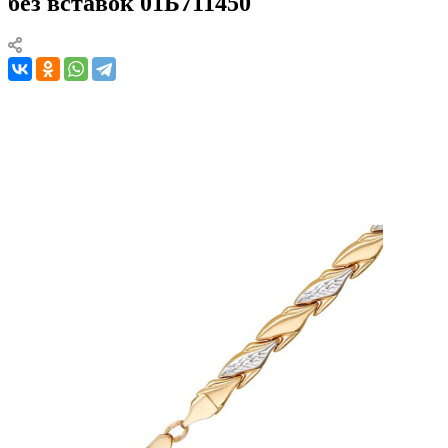
без вставок 01Б711450