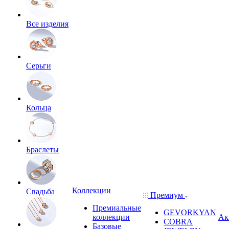
Все изделия
Серьги
Кольца
Браслеты
Коллекции
Свадьба
Премиум
Премиальные
GEVORKYAN
коллекции
Ак
COBRA
Базовые