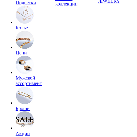
JEWELRY
Подвески
коллекции
Колье
Цепи
Мужской
ассортимент
Броши
Акции