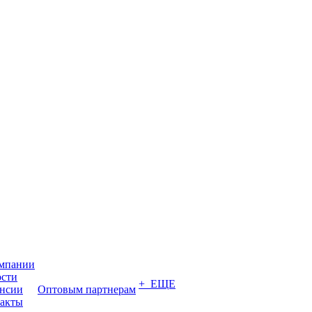
мпании
сти
+ ЕЩЕ
нсии
Оптовым партнерам
акты