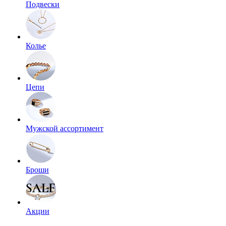
Подвески
Колье
Цепи
Мужской ассортимент
Броши
Акции