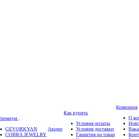
Компания
Как купить
О ко
ремиум
Условия оплаты
Ново
GEVORKYAN
Акции
Условия доставки
Вака
COBRA JEWELRY
Гарантия на товар
Конт