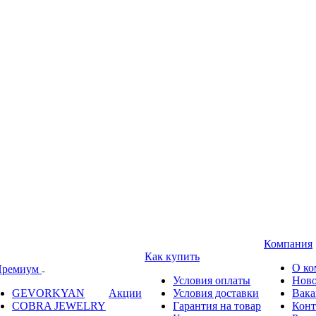
Компания
Как купить
О ко
ремиум
Условия оплаты
Ново
GEVORKYAN
Акции
Условия доставки
Вака
COBRA JEWELRY
Гарантия на товар
Конт