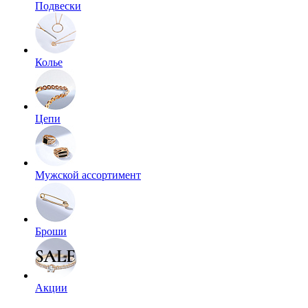
Подвески
Колье
Цепи
Мужской ассортимент
Броши
Акции