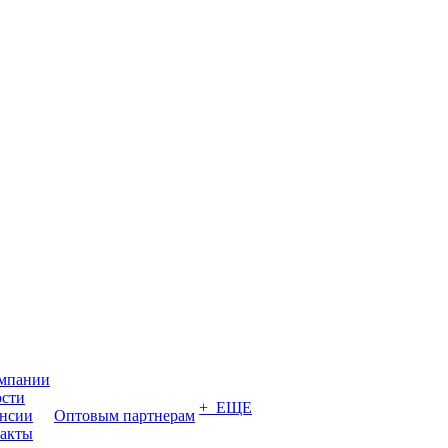
мпании
сти
+ ЕЩЕ
нсии
Оптовым партнерам
акты