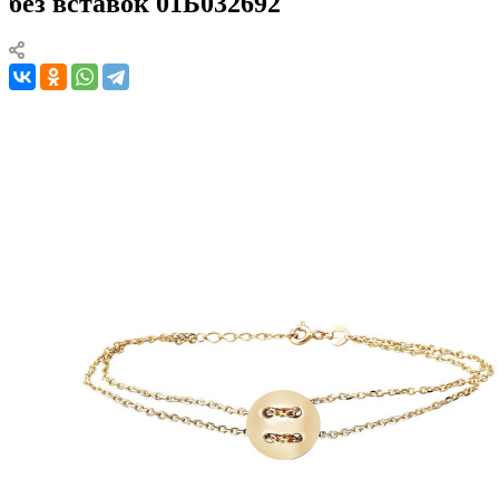
без вставок 01Б032692