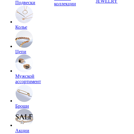
JEWELRY
Подвески
коллекции
Колье
Цепи
Мужской
ассортимент
Броши
Акции