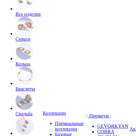
Все изделия
Серьги
Кольца
Браслеты
Коллекции
Свадьба
Премиум
Премиальные
GEVORKYAN
коллекции
Ак
COBRA
Базовые