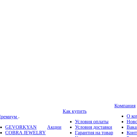
Компания
Как купить
О ко
ремиум
Условия оплаты
Ново
GEVORKYAN
Акции
Условия доставки
Вака
COBRA JEWELRY
Гарантия на товар
Конт