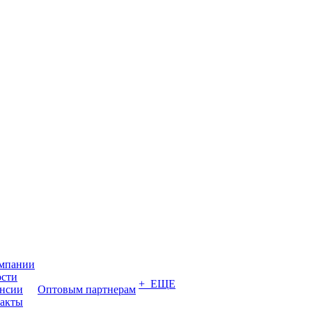
мпании
сти
+ ЕЩЕ
нсии
Оптовым партнерам
акты