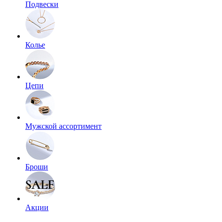
Подвески
Колье
Цепи
Мужской ассортимент
Броши
Акции