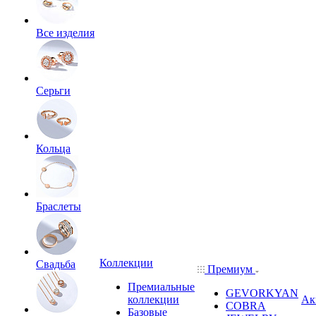
Все изделия
Серьги
Кольца
Браслеты
Коллекции
Свадьба
Премиум
Премиальные
GEVORKYAN
коллекции
Ак
COBRA
Базовые