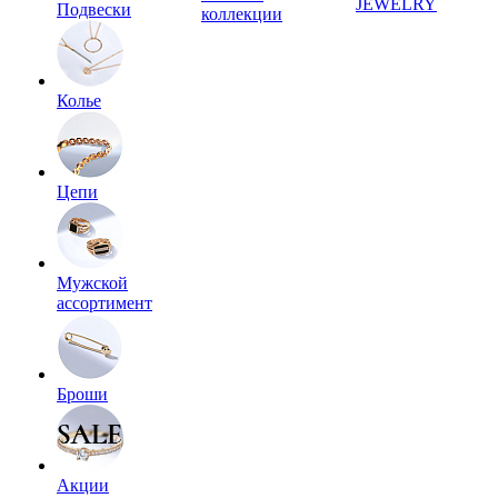
JEWELRY
Подвески
коллекции
Колье
Цепи
Мужской
ассортимент
Броши
Акции