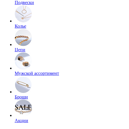
Подвески
Колье
Цепи
Мужской ассортимент
Броши
Акции