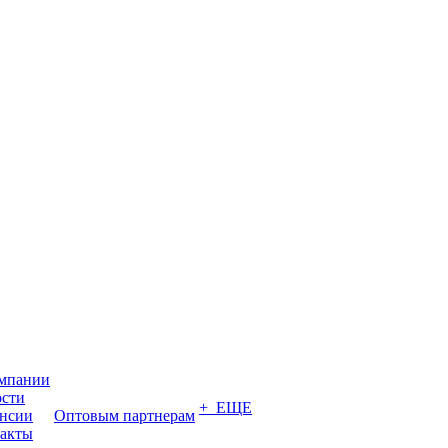
мпании
сти
+ ЕЩЕ
нсии
Оптовым партнерам
акты