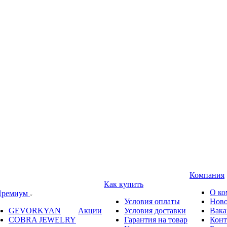
Компания
Как купить
О ко
ремиум
Условия оплаты
Ново
GEVORKYAN
Акции
Условия доставки
Вака
COBRA JEWELRY
Гарантия на товар
Конт