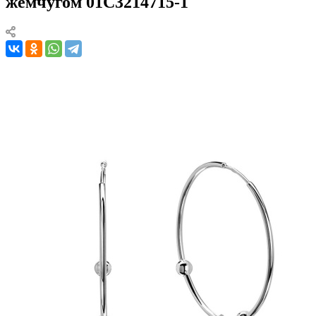
жемчугом 01С3214715-1