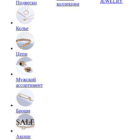
JEWELRY
Подвески
коллекции
Колье
Цепи
Мужской
ассортимент
Броши
Акции