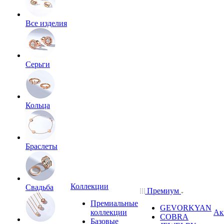
Все изделия
Серьги
Кольца
Браслеты
Коллекции
Свадьба
Премиум
Премиальные
GEVORKYAN
коллекции
Ак
COBRA
Базовые