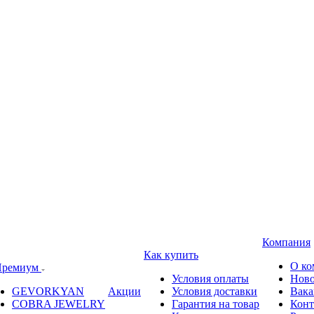
Компания
Как купить
О ко
ремиум
Условия оплаты
Ново
GEVORKYAN
Акции
Условия доставки
Вака
COBRA JEWELRY
Гарантия на товар
Конт