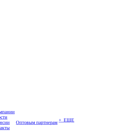
мпании
сти
+ ЕЩЕ
нсии
Оптовым партнерам
акты