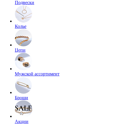
Подвески
Колье
Цепи
Мужской ассортимент
Броши
Акции