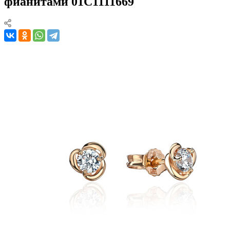
фианитами 01С1111669