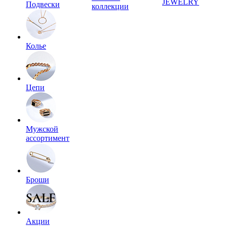
JEWELRY
Подвески
коллекции
Колье
Цепи
Мужской
ассортимент
Броши
Акции