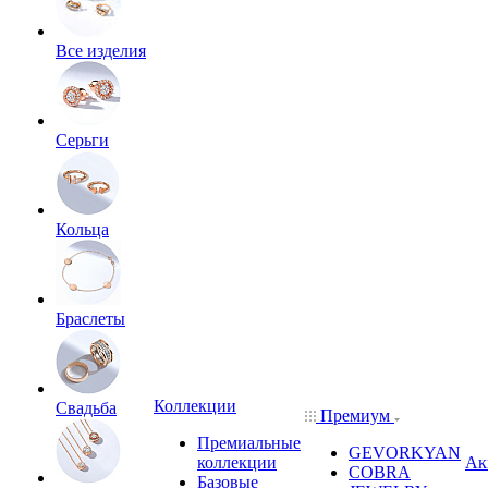
Все изделия
Серьги
Кольца
Браслеты
Коллекции
Свадьба
Премиум
Премиальные
GEVORKYAN
коллекции
Ак
COBRA
Базовые