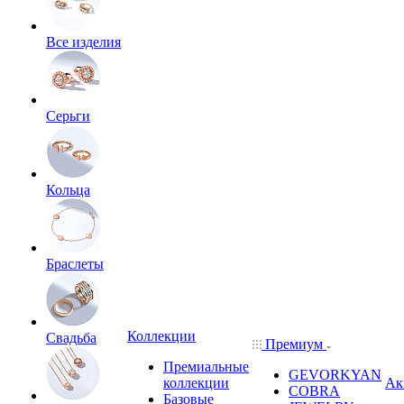
Все изделия
Серьги
Кольца
Браслеты
Коллекции
Свадьба
Премиум
Премиальные
GEVORKYAN
коллекции
Ак
COBRA
Базовые