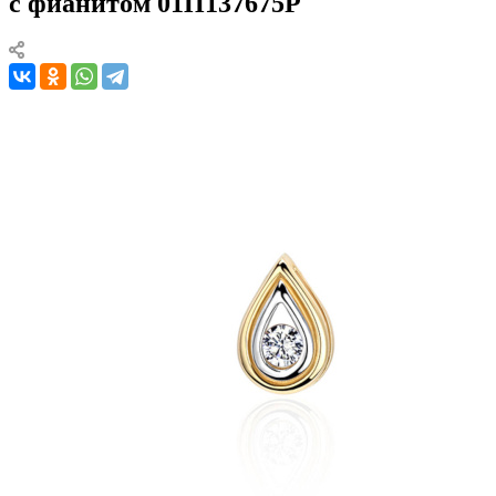
с фианитом 01П137675Р