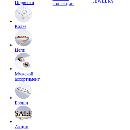
JEWELRY
Подвески
коллекции
Колье
Цепи
Мужской
ассортимент
Броши
Акции