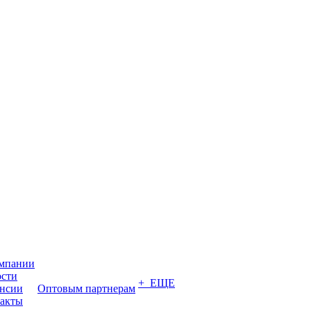
мпании
сти
+ ЕЩЕ
нсии
Оптовым партнерам
акты