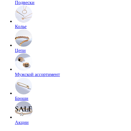
Подвески
Колье
Цепи
Мужской ассортимент
Броши
Акции