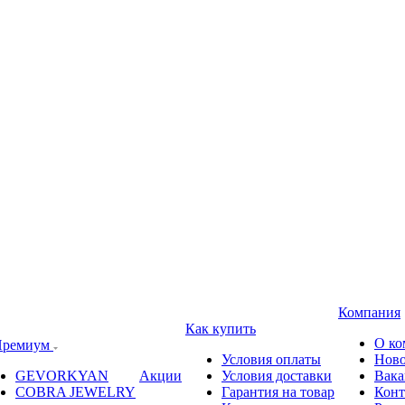
Компания
Как купить
О ко
ремиум
Условия оплаты
Ново
GEVORKYAN
Акции
Условия доставки
Вака
COBRA JEWELRY
Гарантия на товар
Конт