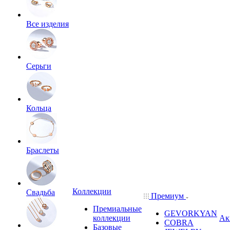
Все изделия
Серьги
Кольца
Браслеты
Коллекции
Свадьба
Премиум
Премиальные
GEVORKYAN
коллекции
Ак
COBRA
Базовые