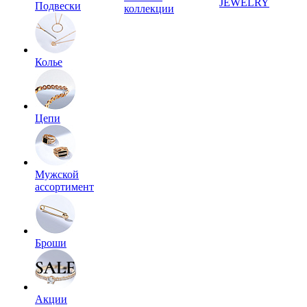
JEWELRY
Подвески
коллекции
Колье
Цепи
Мужской
ассортимент
Броши
Акции